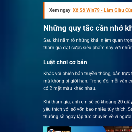
Xem ngay
Xổ Số Win79 - Làm Giàu C
Những quy tắc cần nhớ kh
Sau khi nắm rõ những khái niệm quan trọng
tham gia đặt cược siêu phẩm này với nhữn
Luật chơi cơ bản
Khác với phiên bản truyền thống, bản trực
mà không bị giới hạn. Trong đó, mỗi ván c
có 2 mặt màu khác nhau.
Khi tham gia, anh em sẽ có khoảng 20 giâ
yêu thích với số vốn bao nhiêu tùy thích. S
thưởng sẽ ngay lập tức chuyển về ví người