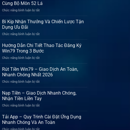
Bắn
Dễ
Cùng Bộ Môn 52 Lá
Của
Cá:
Áp
Bạn
Chức năng bình luận bị tắt
ở
Tìm
Dụng
Game
Hiểu
Dành
Bài
Bí Kíp Nhận Thưởng Và Chiến Lược Tận
Cách
Cho
Win79
Chơi
Dụng Ưu Đãi
Tân
–
Và
Binh
Chức năng bình luận bị tắt
ở
Thỏa
Săn
Bí
Mãn
Jackpot
Kíp
Hướng Dẫn Chi Tiết Thao Tác Đăng Ký
Đam
Hiệu
Nhận
Mê
Win79 Trong 3 Bước
Quả
Thưởng
Cùng
Chức năng bình luận bị tắt
ở
Và
Bộ
Hướng
Chiến
Môn
Dẫn
Rút Tiền Win79 – Giao Dịch An Toàn,
Lược
52
Chi
Tận
Nhanh Chóng Nhất 2026
Lá
Tiết
Dụng
Chức năng bình luận bị tắt
ở
Thao
Ưu
Rút
Tác
Đãi
Tiền
Nạp Tiền – Giao Dịch Nhanh Chóng,
Đăng
Win79
Ký
Nhận Tiền Liền Tay
–
Win79
Chức năng bình luận bị tắt
ở
Giao
Trong
Nạp
Dịch
3
Tiền
Tải App – Quy Trình Cài Đặt Ứng Dụng
An
Bước
–
Toàn,
Nhanh Chóng Và An Toàn
Giao
Nhanh
Chức năng bình luận bị tắt
ở