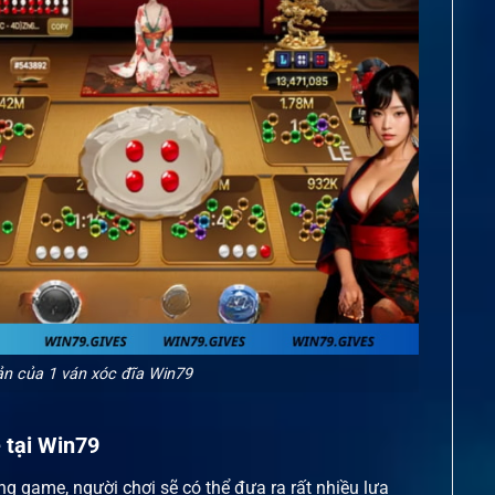
ản của 1 ván xóc đĩa Win79
 tại Win79
ổng game, người chơi sẽ có thể đưa ra rất nhiều lựa