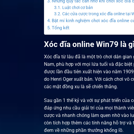
Những quy tắc cần nhớ khi chơi xóc đĩa 
Luật chơi cơ bản
Các cửa cược trong xóc đĩa online tại 
Bật mí kinh nghiệm chơi xóc đĩa online c
Tổng kết
Xóc đĩa online Win79 là g
Xóc đĩa từ lâu đã là một trò chơi dân gian
Nam, phù hợp với mọi lứa tuổi và đặc biệt 
được lần đầu tiên xuất hiện vào năm 190
do Henri Oger xuất bản. Với cách chơi vô 
các mặt đồng xu là sẽ chiến thắng.
Sau gần 1 thế kỷ và với sự phát triển của 
đáp ứng nhu cầu giải trí của mọi thành vi
cược và nhanh chóng làm quen nhờ vào luậ
còn tích hợp thêm các tính năng hỗ trợ và
đem về những phần thưởng khổng lồ.