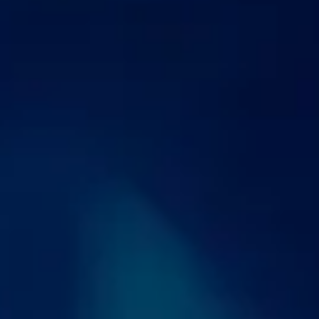
Hội
Viên