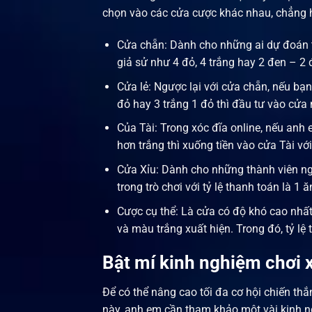
chọn vào các cửa cược khác nhau, chẳng 
Cửa chẵn: Dành cho những ai dự đoán t
giả sử như 4 đỏ, 4 trắng hay 2 đen – 2 đ
Cửa lẻ: Ngược lại với cửa chẵn, nếu bạn
đỏ hay 3 trắng 1 đỏ thì đầu tư vào cửa n
Của Tài: Trong xóc đĩa online, nếu anh
hơn trắng thì xuống tiền vào cửa Tài với 
Cửa Xỉu: Dành cho những thành viên ng
trong trò chơi với tỷ lệ thanh toán là 1 ă
Cược cụ thể: Là cửa có độ khó cao nhấ
và màu trắng xuất hiện. Trong đó, tỷ lệ
Bật mí kinh nghiệm chơi x
Để có thể nâng cao tối đa cơ hội chiến th
này, anh em cần tham khảo một vài kinh 