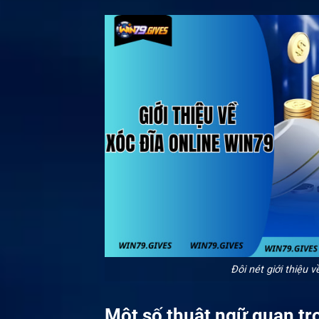
Đôi nét giới thiệu 
Một số thuật ngữ quan tr