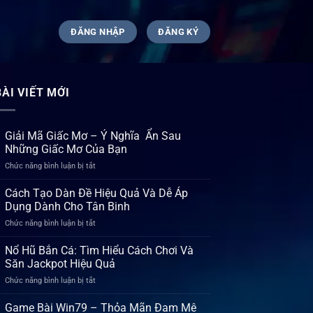
ĐĂNG NHẬP
ĐĂNG KÝ
BÀI VIẾT MỚI
Giải Mã Giấc Mơ – Ý Nghĩa Ẩn Sau
Những Giấc Mơ Của Bạn
Chức năng bình luận bị tắt
ở
Giải
Mã
Cách Tạo Dàn Đề Hiệu Quả Và Dễ Áp
Giấc
Dụng Dành Cho Tân Binh
Mơ
Chức năng bình luận bị tắt
ở
–
Cách
Ý
Tạo
Nổ Hũ Bắn Cá: Tìm Hiểu Cách Chơi Và
Nghĩa
Dàn
Ẩn
Săn Jackpot Hiệu Quả
Đề
Sau
Chức năng bình luận bị tắt
ở
Hiệu
Những
Nổ
Quả
Giấc
Hũ
Game Bài Win79 – Thỏa Mãn Đam Mê
Và
Mơ