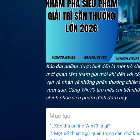
Xóc đĩa online
được biết đến là một trò c
mới quan tâm tham gia mỗi khi đến với cổ
vẹn và nhận về những phần thưởng chiến th
vượt qua. Cùng WIn79 tìm hiểu chi tiết nh
chinh phục siêu phẩm đình đám này.
Mục lục
Xóc đĩa online Win79 là gì?
Một số thuật ngữ quan trọng cần nhớ khi 