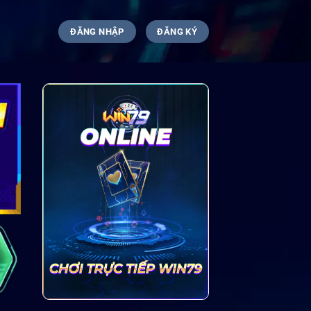
ĐĂNG NHẬP
ĐĂNG KÝ