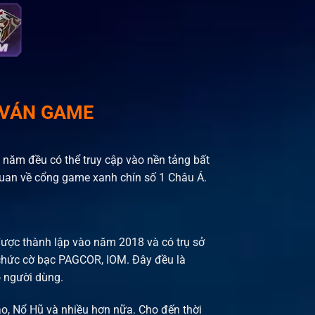
I VÁN GAME
u năm đều có thể truy cập vào nền tảng bất
 quan về cổng game xanh chín số 1 Châu Á.
 được thành lập vào năm 2018 và có trụ sở
 chức cờ bạc PAGCOR, IOM. Đây đều là
o người dùng.
o, Nổ Hũ và nhiều hơn nữa. Cho đến thời
ền tảng hiện đang được phủ sóng rộng khắp