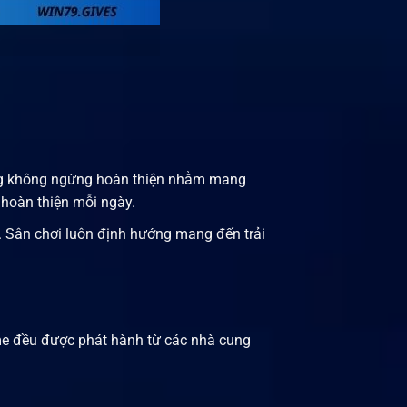
tảng không ngừng hoàn thiện nhằm mang
 hoàn thiện mỗi ngày.
. Sân chơi luôn định hướng mang đến trải
me đều được phát hành từ các nhà cung