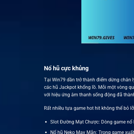
Nổ hũ cực khủng
Tại Win79 dần trở thành điểm dừng chân l
các hũ Jackpot khổng lồ. Mỗi một vòng qu
với hiệu ứng âm thanh sống động đã thàn
Rất nhiều tựa game hot hit không thể bỏ lỡ
Slot Đường Mạt Chược: Dòng game nổ h
Nổ hũ Neko May Mắn: Trong game xuất h