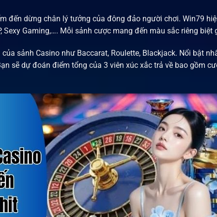
ểm đến dừng chân lý tưởng của đông đảo người chơi. Win79 hiệ
, Sexy Gaming,…. Mỗi sảnh cược mang đến màu sắc riêng biệt gi
của sảnh Casino như Baccarat, Roulette, Blackjack. Nổi bật nh
ạn sẽ dự đoán điểm tổng của 3 viên xúc xắc trả về bao gồm cược 