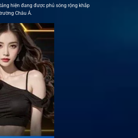
 trường Châu Á.