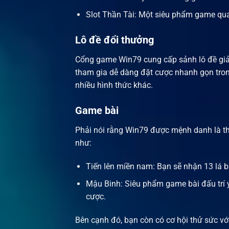
Slot Thần Tài: Một siêu phẩm game qua
Lô đề đổi thưởng
Cổng game Win79 cung cấp sảnh lô đề giải t
tham gia dễ dàng đặt cược nhanh gọn trong
nhiều hình thức khác.
Game bài
Phải nói rằng Win79 được mệnh danh là thế
như:
Tiến lên miền nam: Bạn sẽ nhận 13 lá bà
Mậu Binh: Siêu phẩm game bài đấu trí yê
cược.
Bên cạnh đó, bạn còn có cơ hội thử sức v
chơi từ 5K, 10K, 50K, 100K, 1M, 5M, 10M c