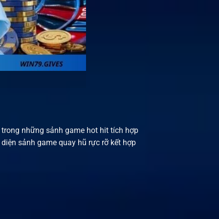
trong những sảnh game hot hit tích hợp
 diện sảnh game quay hũ rực rỡ kết hợp