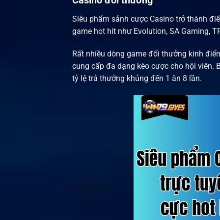
Siêu phẩm sảnh cược Casino trở thành đi
game hot hit như Evolution, SA Gaming, TP
Rất nhiều dòng game đổi thưởng kinh điển 
cung cấp đa dạng kèo cược cho hội viên. B
tỷ lệ trả thưởng khủng đến 1 ăn 8 lần.