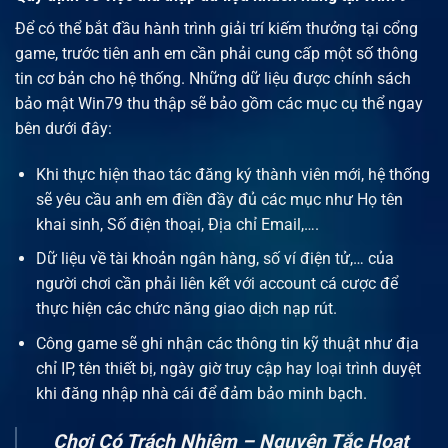
Để có thể bắt đầu hành trình giải trí kiếm thưởng tại cổng
game, trước tiên anh em cần phải cung cấp một số thông
tin cơ bản cho hệ thống. Những dữ liệu được chính sách
bảo mật Win79 thu thập sẽ bảo gồm các mục cụ thể ngay
bên dưới đây:
Khi thực hiện thao tác đăng ký thành viên mới, hệ thống
sẽ yêu cầu anh em điền đầy đủ các mục như Họ tên
khai sinh, Số điện thoại, Địa chỉ Email,….
Dữ liệu về tài khoản ngân hàng, số ví điện tử,… của
người chơi cần phải liên kết với account cá cược để
thực hiện các chức năng giao dịch nạp rút.
Công game sẽ ghi nhận các thông tin kỹ thuật như địa
chỉ IP, tên thiết bị, ngày giờ truy cập hay loại trình duyệt
khi đăng nhập nhà cái để đảm bảo minh bạch.
Chơi Có Trách Nhiệm – Nguyên Tắc Hoạt