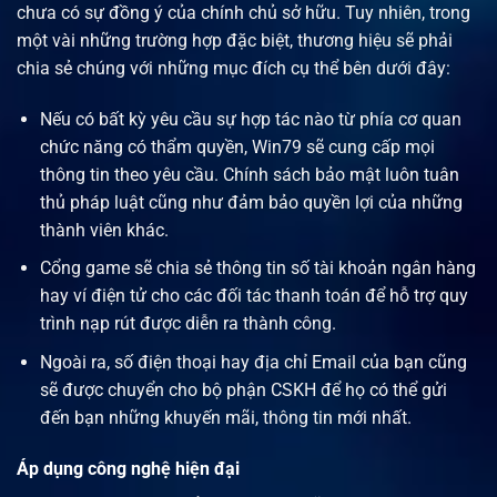
chưa có sự đồng ý của chính chủ sở hữu. Tuy nhiên, trong
một vài những trường hợp đặc biệt, thương hiệu sẽ phải
chia sẻ chúng với những mục đích cụ thể bên dưới đây:
Nếu có bất kỳ yêu cầu sự hợp tác nào từ phía cơ quan
chức năng có thẩm quyền, Win79 sẽ cung cấp mọi
thông tin theo yêu cầu. Chính sách bảo mật luôn tuân
thủ pháp luật cũng như đảm bảo quyền lợi của những
thành viên khác.
Cổng game sẽ chia sẻ thông tin số tài khoản ngân hàng
hay ví điện tử cho các đối tác thanh toán để hỗ trợ quy
trình nạp rút được diễn ra thành công.
Ngoài ra, số điện thoại hay địa chỉ Email của bạn cũng
sẽ được chuyển cho bộ phận CSKH để họ có thể gửi
đến bạn những khuyến mãi, thông tin mới nhất.
Áp dụng công nghệ hiện đại