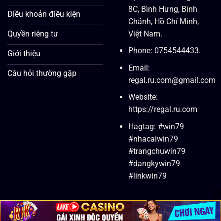
8C, Bình Hưng, Bình
Điều khoản điều kiện
Chánh, Hồ Chí Minh,
Việt Nam.
Quyền riêng tư
Phone: 0754544433.
Giới thiệu
Email:
Câu hỏi thường gặp
regal.ru.com@gmail.com
Website:
https://regal.ru.com
Hagtag: #win79
#nhacaiwin79
#trangchuwin79
#dangkywin79
#linkwin79