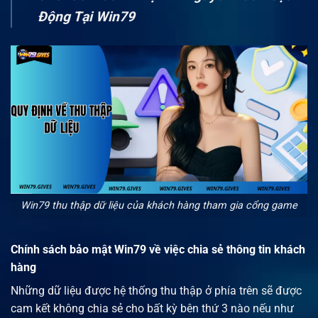
Động Tại Win79
Win79 thu thập dữ liệu của khách hàng tham gia cổng game
Chính sách bảo mật Win79 về việc chia sẻ thông tin khách
hàng
Những dữ liệu được hệ thống thu thập ở phía trên sẽ được
cam kết không chia sẻ cho bất kỳ bên thứ 3 nào nếu như