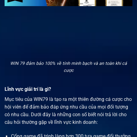
WIN 79 đảm bảo 100% về tính minh bạch và an toàn khi cá
cược
Lĩnh vực giải trí là gì?
Mục tiêu của WIN79 là tạo ra một thiên đường cá cược cho
hội viên để đảm bảo đáp ứng nhu cầu của mọi đối tượng
có nhu cầu. Dưới đây là những con số biết nói trả lời cho
câu hỏi thường gặp về lĩnh vực kinh doanh:
Cổng game đã trình làng hơn 300 tựa game đổi thưởng