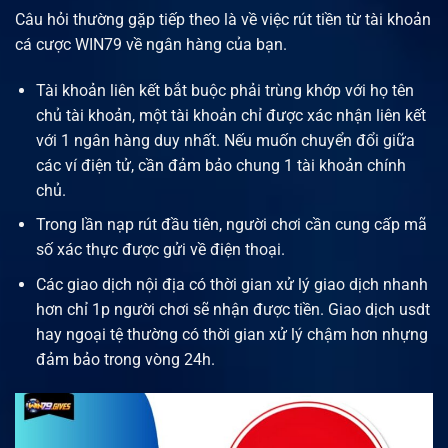
Câu hỏi thường gặp tiếp theo là về việc rút tiền từ tài khoản
cá cược WIN79 về ngân hàng của bạn.
Tài khoản liên kết bắt buộc phải trùng khớp với họ tên
chủ tài khoản, một tài khoản chỉ được xác nhận liên kết
với 1 ngân hàng duy nhất. Nếu muốn chuyển đổi giữa
các ví điện tử, cần đảm bảo chung 1 tài khoản chính
chủ.
Trong lần nạp rút đầu tiên, người chơi cần cung cấp mã
số xác thực được gửi về điện thoại.
Các giao dịch nội địa có thời gian xử lý giao dịch nhanh
hơn chỉ 1p người chơi sẽ nhận được tiền. Giao dịch usdt
hay ngoại tệ thường có thời gian xử lý chậm hơn nhựng
đảm bảo trong vòng 24h.