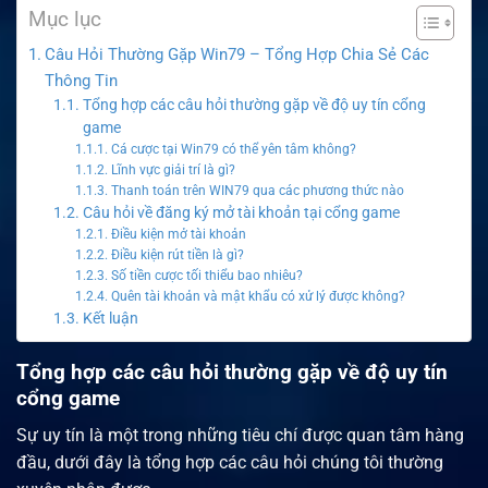
Mục lục
Câu Hỏi Thường Gặp Win79 – Tổng Hợp Chia Sẻ Các
Thông Tin
Tổng hợp các câu hỏi thường gặp về độ uy tín cổng
game
Cá cược tại Win79 có thể yên tâm không?
Lĩnh vực giải trí là gì?
Thanh toán trên WIN79 qua các phương thức nào
Câu hỏi về đăng ký mở tài khoản tại cổng game
Điều kiện mở tài khoản
Điều kiện rút tiền là gì?
Số tiền cược tối thiểu bao nhiêu?
Quên tài khoản và mật khẩu có xử lý được không?
Kết luận
Tổng hợp các câu hỏi thường gặp về độ uy tín
cổng game
Sự uy tín là một trong những tiêu chí được quan tâm hàng
đầu, dưới đây là tổng hợp các câu hỏi chúng tôi thường