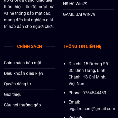
trò chơi đa dạng, giao diện
Nổ Hũ Win79
thân thiện, tốc độ mượt mà
và hệ thống bảo mật cao,
GAME BÀI WIN79
mang đến trải nghiệm giải
trí hấp dẫn cho người chơi.
CHÍNH SÁCH
THÔNG TIN LIÊN HỆ
Chính sách bảo mật
Địa chỉ:
15 Đường Số
8C, Bình Hưng, Bình
Điều khoản điều kiện
Chánh, Hồ Chí Minh,
Việt Nam.
Quyền riêng tư
Phone: 0754544433.
Giới thiệu
Email:
Câu hỏi thường gặp
regal.ru.com@gmail.com
Website: