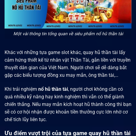
Một vài thông tin tổng quan về siêu phẩm nổ hũ thần tài
Khác với những tựa game slot khác, quay hũ thần tài lấy
cảm hứng thiết kế từ nhân vật Thần Tài, gắn liền với truyền
thuyết dân gian của Việt Nam. Người chơi sẽ dễ dàng bắt
gặp các biểu tượng đồng xu may mắn, ông thần tài,…
Khi trải nghiệm
nổ hũ thần tài
, người chơi không cần có
quá nhiều kỹ năng hay kinh nghiệm thì vẫn có thể giành
chiến thắng. Nếu may mắn kích hoạt hũ thành công thì bạn
sẽ có cơ hội nhận được khoản tiền thưởng cực lớn nhờ cơ
chế tích lũy liên tục.
Ưu điểm vượt trội của tựa game quay hũ thần tài