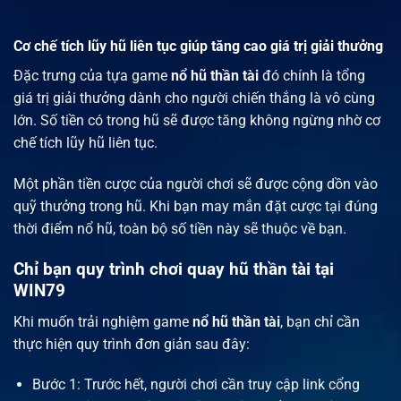
Cơ chế tích lũy hũ liên tục giúp tăng cao giá trị giải thưởng
Đặc trưng của tựa game
nổ hũ thần tài
đó chính là tổng
giá trị giải thưởng dành cho người chiến thắng là vô cùng
lớn. Số tiền có trong hũ sẽ được tăng không ngừng nhờ cơ
chế tích lũy hũ liên tục.
Một phần tiền cược của người chơi sẽ được cộng dồn vào
quỹ thưởng trong hũ. Khi bạn may mắn đặt cược tại đúng
thời điểm nổ hũ, toàn bộ số tiền này sẽ thuộc về bạn.
Chỉ bạn quy trình chơi quay hũ thần tài tại
WIN79
Khi muốn trải nghiệm game
nổ hũ thần tài
, bạn chỉ cần
thực hiện quy trình đơn giản sau đây:
Bước 1: Trước hết, người chơi cần truy cập link cổng