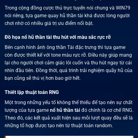
Trong cộng đồng cược thủ trực tuyến nói chung và WIN79
nói riêng, tựa game quay hũ thần tài khá được lòng người
chơi nhờ có nhiều giá trị ưu điểm nổi bật.
Đồ họa nổ hũ thần tài thu hút với màu sắc rực rỡ
Bên cạnh hình ảnh ông thần Tài đặc trưng thì tựa game
còn được thiết kế với tone màu rực rỡ. Điều này giúp mang
lại cho người chơi cảm giác lôi cuốn và thu hút ngay từ cái
nhìn đầu tiên. Đồng thời, quá trình trải nghiệm quãy hũ của
bạn cũng sẽ thú vị hơn bao giờ hết.
Thiết lập thuật toán RNG
Một trong những yếu tố không thể thiếu để tạo nên sự chất
lượng của tựa game
nổ hũ thần tài
đó chính là cơ chế RNG.
Theo đó, các kết quả xuất hiện sau mỗi lượt quay đều sẽ là
những tổ hợp được tạo nên từ thuật toán random.