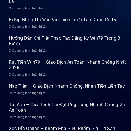
Dễ
Lá
Của
Cá:
Áp
Bạn
Chức năng bình luận bị tắt
ở
Tìm
Dụng
Game
Hiểu
Dành
Bài
Bí Kíp Nhận Thưởng Và Chiến Lược Tận Dụng Ưu Đãi
Cách
Cho
Win79
Chơi
Tân
Chức năng bình luận bị tắt
ở
–
Và
Binh
Bí
Thỏa
Săn
Kíp
Hướng Dẫn Chi Tiết Thao Tác Đăng Ký Win79 Trong 3
Mãn
Jackpot
Nhận
Bước
Đam
Hiệu
Thưởng
Mê
Quả
Chức năng bình luận bị tắt
ở
Và
Cùng
Hướng
Chiến
Bộ
Dẫn
Rút Tiền Win79 – Giao Dịch An Toàn, Nhanh Chóng Nhất
Lược
Môn
Chi
Tận
2026
52
Tiết
Dụng
Lá
Chức năng bình luận bị tắt
ở
Thao
Ưu
Rút
Tác
Đãi
Tiền
Nạp Tiền – Giao Dịch Nhanh Chóng, Nhận Tiền Liền Tay
Đăng
Win79
Ký
Chức năng bình luận bị tắt
ở
–
Win79
Nạp
Giao
Trong
Tiền
Tải App – Quy Trình Cài Đặt Ứng Dụng Nhanh Chóng Và
Dịch
3
–
An Toàn
An
Bước
Giao
Toàn,
Chức năng bình luận bị tắt
ở
Dịch
Nhanh
Tải
Nhanh
Chóng
App
Xóc Đĩa Online – Khám Phá Siêu Phẩm Giải Trí Săn
Chóng,
Nhất