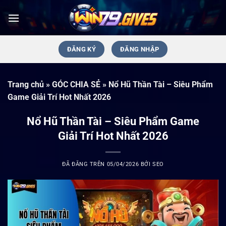
Chuyển
đến
nội
dung
ĐĂNG KÝ
ĐĂNG NHẬP
Trang chủ
»
GÓC CHIA SẺ
»
Nổ Hũ Thần Tài – Siêu Phẩm
Game Giải Trí Hot Nhất 2026
Nổ Hũ Thần Tài – Siêu Phẩm Game
Giải Trí Hot Nhất 2026
ĐÃ ĐĂNG TRÊN
05/04/2026
BỞI
SEO