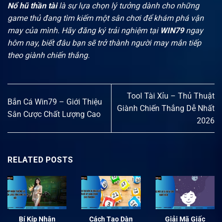
Nổ hũ thần tài
là sự lựa chọn lý tưởng dành cho những
game thủ đang tìm kiếm một sân chơi để khám phá vận
may của mình. Hãy đăng ký trải nghiệm tại
WIN79
ngay
hôm nay, biết đâu bạn sẽ trở thành người may mắn tiếp
theo giành chiến thắng.
Tool Tài Xỉu – Thủ Thuật
Bắn Cá Win79 – Giới Thiệu
Giành Chiến Thắng Dễ Nhất
Sân Cược Chất Lượng Cao
2026
RELATED POSTS
Bí Kíp Nhận
Cách Tạo Dàn
Giải Mã Giấc