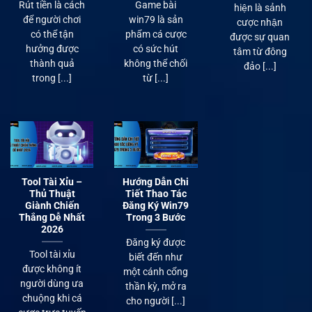
Rút tiền là cách
Game bài
hiện là sảnh
để người chơi
win79 là sản
cược nhận
có thể tận
phẩm cá cược
được sự quan
hưởng được
có sức hút
tâm từ đông
thành quả
không thể chối
đảo [...]
trong [...]
từ [...]
Tool Tài Xỉu –
Hướng Dẫn Chi
Thủ Thuật
Tiết Thao Tác
Giành Chiến
Đăng Ký Win79
Thắng Dễ Nhất
Trong 3 Bước
2026
Đăng ký được
Tool tài xỉu
biết đến như
được không ít
một cánh cổng
người dùng ưa
thần kỳ, mở ra
chuộng khi cá
cho người [...]