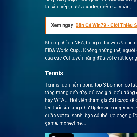
tài xỉu hiệp, cược quarter, điểm cá nhân,…
Xem ngay
Bắn Cá Win79 - Giới Thiệu
Không chỉ có NBA, bóng rổ tại win79 còn c
FIBA World Cup,.. Không những thế, người ch
của các đội tuyển hàng đầu với chất lượn
Tennis
Tennis luôn nằm trong top 3 bộ môn có lượt
tảng mang đến đầy đủ các giải đấu đẳng
hay WTA,… Hội viên tham gia đặt cược sẽ đư
tên tuổi lão làng như Djokovic cùng nhiề
quần vợt tại sảnh, bạn có thể lựa chọn gi
game, moneyline,…