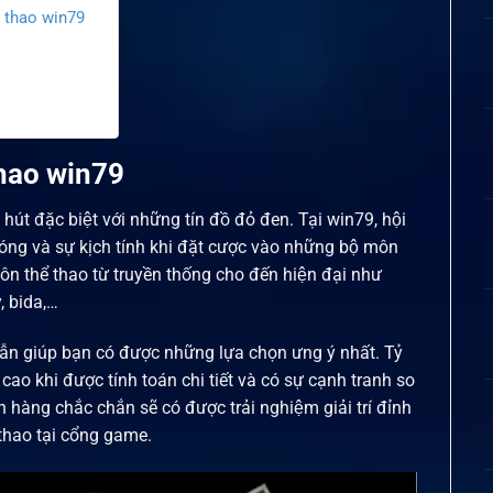
ể thao win79
 thao win79
hút đặc biệt với những tín đồ đỏ đen. Tại win79, hội
óng và sự kịch tính khi đặt cược vào những bộ môn
ôn thể thao từ truyền thống cho đến hiện đại như
y, bida,…
̃n giúp bạn có được những lựa chọn ưng ý nhất. Tỷ
 cao khi được tính toán chi tiết và có sự cạnh tranh so
h hàng chắc chắn sẽ có được trải nghiệm giải trí đỉnh
thao tại cổng game.