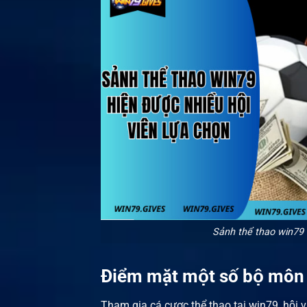
Sảnh thể thao win79 h
Điểm mặt một số bộ môn
Tham gia cá cược thể thao tại win79, hội vi