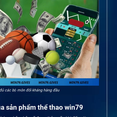
đủ các bộ môn đối kháng hàng đầu
ủa sản phẩm thể thao win79