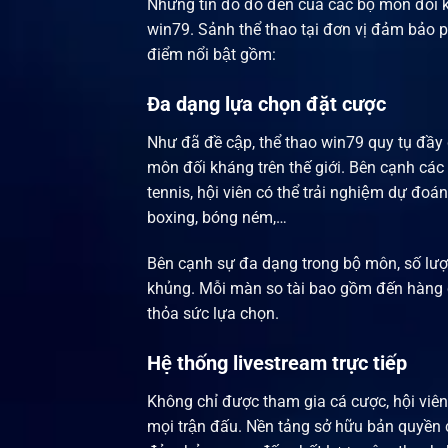
Những tín đồ đỏ đen của các bộ môn đối 
win79. Sảnh thể thao tại đơn vị đảm bảo ph
điểm nổi bật gồm:
Đa dạng lựa chọn đặt cược
Như đã đề cập, thể thao win79 quy tụ đầy 
môn đối kháng trên thế giới. Bên cạnh các
tennis, hội viên có thể trải nghiệm dự đo
boxing, bóng ném,…
Bên cạnh sự đa dạng trong bộ môn, số lượn
khủng. Mỗi màn so tài bao gồm đến hàng 
thỏa sức lựa chọn.
Hệ thống livestream trực tiếp
Không chỉ được tham gia cá cược, hội viên 
mọi trận đấu. Nền tảng sở hữu bản quyền cu