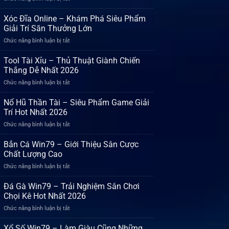
Dịch
Chóng
Tải
Nhanh
Nhất
App
Xóc Đĩa Online – Khám Phá Siêu Phẩm
Chóng,
2026
–
Nhận
Giải Trí Săn Thưởng Lớn
Quy
Tiền
Chức năng bình luận bị tắt
ở
Trình
Liền
Xóc
Cài
Tay
Đĩa
Tool Tài Xỉu – Thủ Thuật Giành Chiến
Đặt
Online
Ứng
Thắng Dễ Nhất 2026
–
Dụng
Chức năng bình luận bị tắt
ở
Khám
Nhanh
Tool
Phá
Chóng
Tài
Nổ Hũ Thần Tài – Siêu Phẩm Game Giải
Siêu
Và
Xỉu
Phẩm
Trí Hot Nhất 2026
An
–
Giải
Toàn
Chức năng bình luận bị tắt
ở
Thủ
Trí
Nổ
Thuật
Săn
Hũ
Bắn Cá Win79 – Giới Thiệu Sân Cược
Giành
Thưởng
Thần
Chiến
Chất Lượng Cao
Lớn
Tài
Thắng
Chức năng bình luận bị tắt
ở
–
Dễ
Bắn
Siêu
Nhất
Cá
Đá Gà Win79 – Trải Nghiệm Sân Chơi
Phẩm
2026
Win79
Game
Chọi Kê Hot Nhất 2026
–
Giải
Chức năng bình luận bị tắt
ở
Giới
Trí
Đá
Thiệu
Hot
Gà
Xổ Số Win79 – Làm Giàu Cũng Những
Sân
Nhất