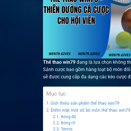
Thể thao win79
đang là lựa chọn không thể
Sảnh cược bao gồm hàng loạt bộ môn đối k
sẽ được cung cấp đa dạng các kèo cược đê
Mục lục
Giới thiệu sản phẩm thể thao win79
Điểm mặt một số bộ môn thể thao win79 
Bóng đá
Bóng rổ
Tennis