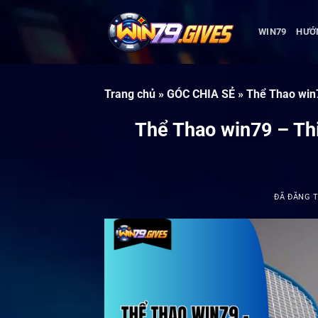
Chuyển
đến
WIN79
HƯỚ
nội
dung
Trang chủ
»
GÓC CHIA SẺ
»
Thể Thao win7
Thể Thao win79 – Thi
ĐÃ ĐĂNG 