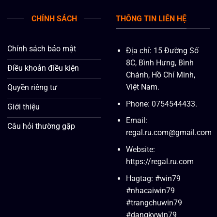
CHÍNH SÁCH
THÔNG TIN LIÊN HỆ
Chính sách bảo mật
Địa chỉ:
15 Đường Số
8C, Bình Hưng, Bình
Điều khoản điều kiện
Chánh, Hồ Chí Minh,
Việt Nam.
Quyền riêng tư
Phone: 0754544433.
Giới thiệu
Email:
Câu hỏi thường gặp
regal.ru.com@gmail.com
Website:
https://regal.ru.com
Hagtag: #win79
#nhacaiwin79
#trangchuwin79
#dangkywin79