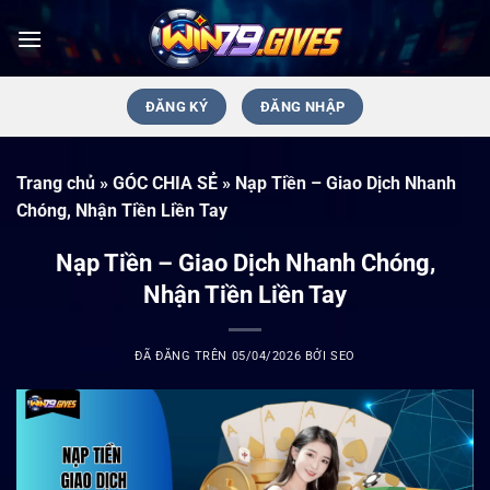
Chuyển
đến
nội
dung
ĐĂNG KÝ
ĐĂNG NHẬP
Trang chủ
»
GÓC CHIA SẺ
»
Nạp Tiền – Giao Dịch Nhanh
Chóng, Nhận Tiền Liền Tay
Nạp Tiền – Giao Dịch Nhanh Chóng,
Nhận Tiền Liền Tay
ĐÃ ĐĂNG TRÊN
05/04/2026
BỞI
SEO