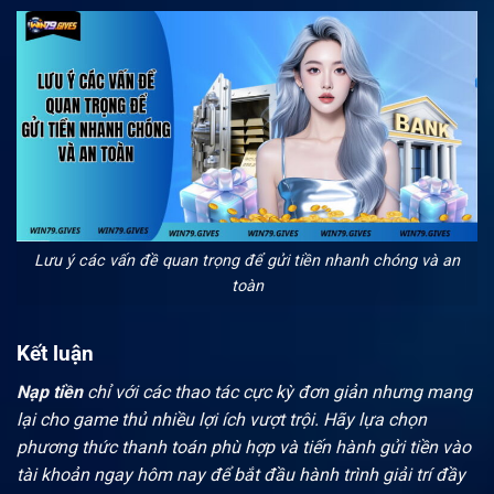
Lưu ý các vấn đề quan trọng để gửi tiền nhanh chóng và an
toàn
Kết luận
Nạp tiền
chỉ với các thao tác cực kỳ đơn giản nhưng mang
lại cho game thủ nhiều lợi ích vượt trội. Hãy lựa chọn
phương thức thanh toán phù hợp và tiến hành gửi tiền vào
tài khoản ngay hôm nay để bắt đầu hành trình giải trí đầy