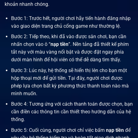
khoản nhanh chóng.
Bước 1: Trước hết, người chơi hãy tiến hành đăng nhập
vào giao diện trang chủ cổng game như thường lệ.
Bước 2: Tiếp theo, khi đã vào được sân chơi, bạn cần
nhấn chọn vào ô “
nạp tiền
”. Nền tảng đã thiết kế phím
tắt này với màu vàng nổi bật và được đặt ngay phía
dưới màn hình để hội viên có thể dễ dàng tìm thấy.
Bước 3: Lúc này, hệ thống sẽ hiển thị lên cho bạn một
hộp thoại mới để gửi tiền. Tại đây, người chơi được
phép lựa chọn bất kỳ phương thức thanh toán nào mà
mình muốn.
Bước 4: Tương ứng với cách thanh toán được chọn, bạn
cần điền các thông tin cần thiết theo hướng dẫn của hệ
thống.
Bước 5: Cuối cùng, người chơi chỉ việc bấm
nạp tiền
để
yêu cầu hệ thống kiểm tra và hoàn tất giao dịch nhanh