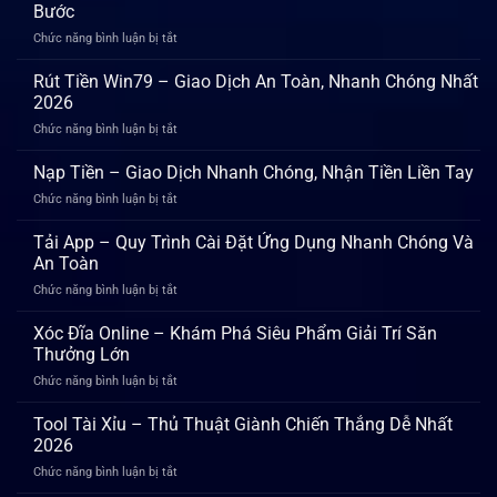
Nhận
Bước
Đam
Hiệu
Thưởng
Mê
Quả
Chức năng bình luận bị tắt
ở
Và
Cùng
Hướng
Chiến
Bộ
Dẫn
Rút Tiền Win79 – Giao Dịch An Toàn, Nhanh Chóng Nhất
Lược
Môn
Chi
Tận
2026
52
Tiết
Dụng
Lá
Chức năng bình luận bị tắt
ở
Thao
Ưu
Rút
Tác
Đãi
Tiền
Nạp Tiền – Giao Dịch Nhanh Chóng, Nhận Tiền Liền Tay
Đăng
Win79
Ký
Chức năng bình luận bị tắt
ở
–
Win79
Nạp
Giao
Trong
Tiền
Tải App – Quy Trình Cài Đặt Ứng Dụng Nhanh Chóng Và
Dịch
3
–
An Toàn
An
Bước
Giao
Toàn,
Chức năng bình luận bị tắt
ở
Dịch
Nhanh
Tải
Nhanh
Chóng
App
Xóc Đĩa Online – Khám Phá Siêu Phẩm Giải Trí Săn
Chóng,
Nhất
–
Nhận
Thưởng Lớn
2026
Quy
Tiền
Chức năng bình luận bị tắt
ở
Trình
Liền
Xóc
Cài
Tay
Đĩa
Tool Tài Xỉu – Thủ Thuật Giành Chiến Thắng Dễ Nhất
Đặt
Online
Ứng
2026
–
Dụng
Chức năng bình luận bị tắt
ở
Khám
Nhanh
Tool
Phá