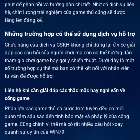
phút để phản hồi và hướng dẫn chi tiết. Nhờ có dịch vụ liên
hệ, chất lượng trải nghiệm của game thủ cũng sẽ được
tăng lên đáng kể.
Những trường hợp có thể sử dụng dịch vụ hỗ trợ
Chức năng của dịch vụ CSKH không chỉ dừng lại ở việc giải
đáp các câu hỏi của người chơi mà còn có thể hướng dẫn
tham gia chơi game hay gợi ý chiến thuật. Dưới đây là một
số trường hợp cụ thể mà bạn có thể kết nối với nhân viên
tư vấn để được hỗ trợ:
Liên hệ khi cần giải đáp các thắc mắc hay nghi vấn về
cổng game
Phần lớn các game thủ cá cược trực tuyến đều có mối
quan tâm sâu sắc đến tính bảo mật và pháp lý của cổng
game. Cũng chính vì thế mà có rất nhiều câu hỏi xoay
quanh sự uy tín của WIN79.