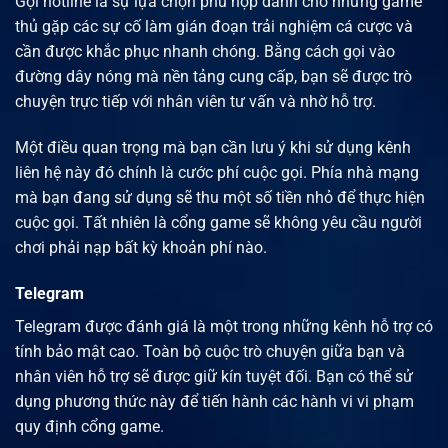
Gọi hotline là sự lựa chọn phù hợp dành cho những game
thủ gặp các sự cố làm gián đoạn trải nghiệm cá cược và
cần được khắc phục nhanh chóng. Bằng cách gọi vào
đường dây nóng mà nền tảng cung cấp, bạn sẽ được trò
chuyện trực tiếp với nhân viên tư vấn và nhờ hỗ trợ.
Một điều quan trọng mà bạn cần lưu ý khi sử dụng kênh
liên hệ này đó chính là cước phí cuộc gọi. Phía nhà mạng
mà bạn đang sử dụng sẽ thu một số tiền nhỏ để thực hiện
cuộc gọi. Tất nhiên là cổng game sẽ không yêu cầu người
chơi phải nạp bất kỳ khoản phí nào.
Telegram
Telegram được đánh giá là một trong những kênh hỗ trợ có
tính bảo mật cao. Toàn bộ cuộc trò chuyện giữa bạn và
nhân viên hỗ trợ sẽ được giữ kín tuyệt đối. Bạn có thể sử
dụng phương thức này để tiến hành các hành vi vi phạm
quy định cổng game.