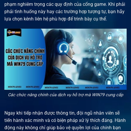
phạm nghiêm trọng các quy định của cổng game. Khi phải
phải tình huống này hay các trường hợp tượng tự, bạn hãy
lựa chọn kênh liên hệ phù hợp để trình bày cụ thể.
Các chức năng chính của dịch vụ hỗ trợ mà WIN79 cung cấp
Ngay khi tiếp nhận được thông tin, đội ngũ nhân viên sẽ
tiến hành xác minh và có biện pháp xử lý thích đáng. Hành
động này không chỉ giúp bảo vệ quyền lợi của chính bạn